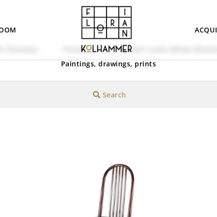
OOM
ACQUI
rt Nouveau
Furniture
Johann Loetz-Witwe Klost
Paintings, drawings, prints
Search