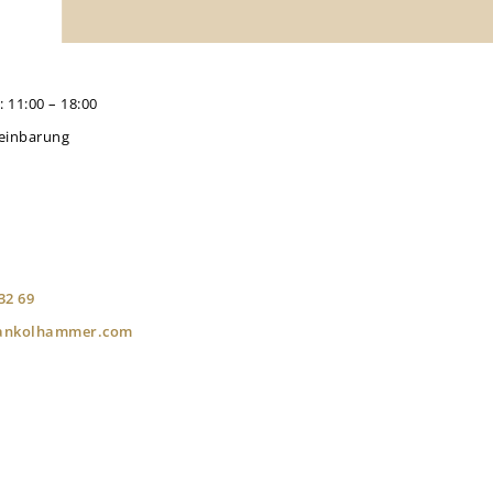
: 11:00 – 18:00
einbarung
32 69
iankolhammer.com