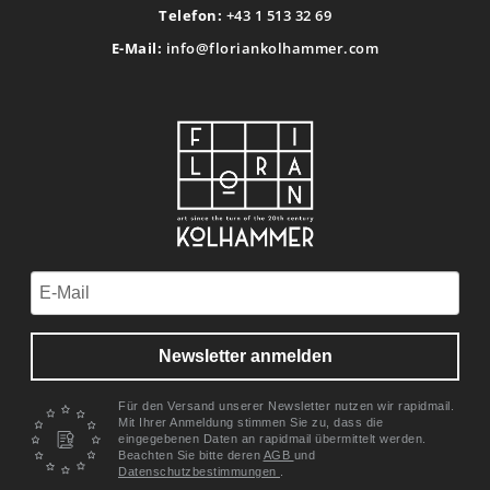
Telefon:
+43 1 513 32 69
E-Mail:
info@floriankolhammer.com
Newsletter anmelden
Für den Versand unserer Newsletter nutzen wir rapidmail.
Mit Ihrer Anmeldung stimmen Sie zu, dass die
eingegebenen Daten an rapidmail übermittelt werden.
Beachten Sie bitte deren
AGB
und
Datenschutzbestimmungen
.