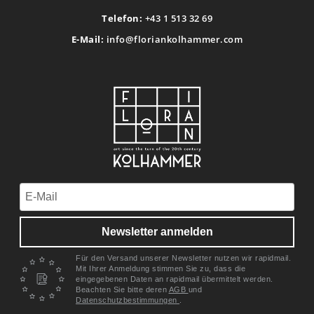
Telefon:
+43 1 513 32 69
E-Mail:
info@floriankolhammer.com
Newsletter anmelden
Für den Versand unserer Newsletter nutzen wir rapidmail.
Mit Ihrer Anmeldung stimmen Sie zu, dass die
eingegebenen Daten an rapidmail übermittelt werden.
Beachten Sie bitte deren
AGB
und
Datenschutzbestimmungen
.