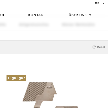
DE
UF
KONTAKT
ÜBER UNS
hle
Zeitgenössisches
Wiener Werkstätte
Reset
Highlight