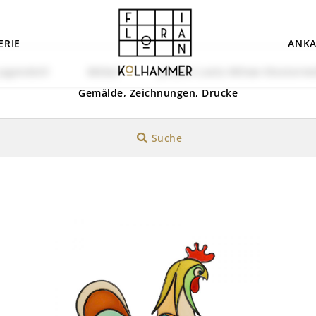
ERIE
ANKA
Jugendstil
Möbel
Johann Loetz-Witwe Klostermü
Gemälde, Zeichnungen, Drucke
Suche