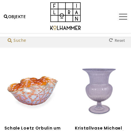
OBJEKTE
Highlight
Werkstätte Hagenauer Wien
Jugendsti
Suche
Reset
Schale Loetz Orbulin um
Kristallvase Michael