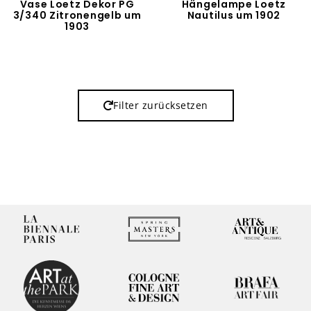
Vase Loetz Dekor PG
Hängelampe Loetz
3/340 Zitronengelb um
Nautilus um 1902
1903
Filter zurücksetzen